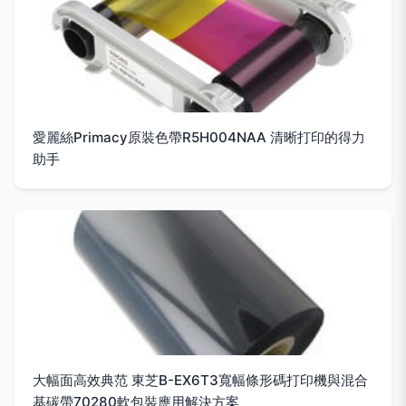
愛麗絲Primacy原裝色帶R5H004NAA 清晰打印的得力
助手
大幅面高效典范 東芝B-EX6T3寬幅條形碼打印機與混合
基碳帶70280軟包裝應用解決方案