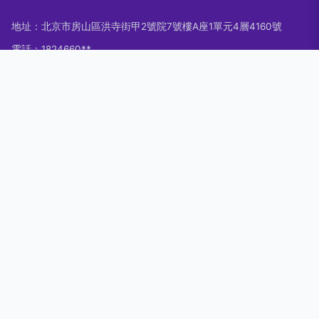
地址：北京市房山區洪寺街甲2號院7號樓A座1單元4層4160號
電話：1824660**
Copyright © 2026
www.eastsunhouse.com.cn
碳帶打印機
北京
欣湖科技有限公司
碳帶打印機
版權所有
Sitemap
感谢您访问我们的网站，您可能还对以下资源感兴趣：石狮野室
汽车租赁有限公司
东京热AV亚洲|东京热aV一本道|东京热AV一级片|东京热av淫|
东京热av影|东京热AV影片|东京热AV影视|东京热AV影音网|东
京热av影院|东京热av影院一区
网站地图
日本一级大片
微拍福利在线观看
91香蕉APP
国产二区三区
国
97超碰人人艹 亚洲中文字幕aw 黑丝瘙逼 老司机福利院 欧美不卡网 青娱乐91午夜 色
产精品性
乱伦种子
美国伦理大片
国产二区在线观看
美女伦理