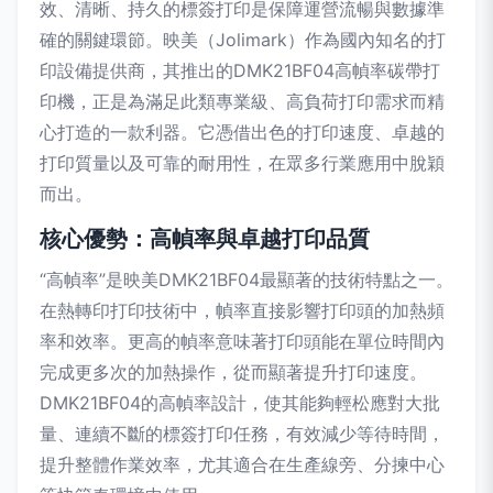
效、清晰、持久的標簽打印是保障運營流暢與數據準
確的關鍵環節。映美（Jolimark）作為國內知名的打
印設備提供商，其推出的DMK21BF04高幀率碳帶打
印機，正是為滿足此類專業級、高負荷打印需求而精
心打造的一款利器。它憑借出色的打印速度、卓越的
打印質量以及可靠的耐用性，在眾多行業應用中脫穎
而出。
核心優勢：高幀率與卓越打印品質
“高幀率”是映美DMK21BF04最顯著的技術特點之一。
在熱轉印打印技術中，幀率直接影響打印頭的加熱頻
率和效率。更高的幀率意味著打印頭能在單位時間內
完成更多次的加熱操作，從而顯著提升打印速度。
DMK21BF04的高幀率設計，使其能夠輕松應對大批
量、連續不斷的標簽打印任務，有效減少等待時間，
提升整體作業效率，尤其適合在生產線旁、分揀中心