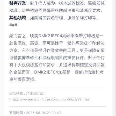
醫療行業
：制作病人腕帶、樣本試管標簽、醫療器械
標識，這些標簽需具備嚴格的耐消毒和清晰度要求。
其他領域
：如圖書館資產管理、服裝吊牌打印等。
###
總而言之，映美DMK21BF04高幀率碳帶打印機是一
款集高速、高質、高可靠性于一體的專業級打印解決
方案。它不僅是提升作業效率的工具，更是保障企業
運營數據準確性和流程順暢性的重要伙伴。對于任何
有中大規模標簽打印需求，并追求長期穩定投資回報
的企業而言，DMK21BF04無疑是一個值得信賴和考
慮的優質選擇。
如若轉載，請注明出處：
http://www.eastsunhouse.com.cn/product/22.html
更新時間：2026-08-06 21:00:42