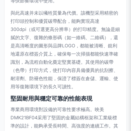
等快節奏環境中使用。
與此高速并未以犧牲質量為代價。該機型采用精密的
打印頭控制和優質碳帶配合，能夠實現高達
300dpi（或可選更高分辨率）的打印精度。無論是細
膩的文字、復雜的條形碼（如一維碼、二維碼），還
是高清晰度的圖形與品牌LOGO，都能被清晰、銳利
地還原在標簽介質上，確保每一次掃描都能快速準確
識別，為流程自動化奠定堅實基礎。其使用的碳帶
（色帶）打印方式，使打印內容具備優異的抗刮擦、
耐溶劑、防褪色性能，保證了標簽在倉儲、運輸、使
用等復雜環境下的長久可讀性。
堅固耐用與穩定可靠的性能表現
專業商用環境對設備的可靠性要求極高。映美
DMK21BF04采用了堅固的金屬結構框架和工業級標
準的設計，能夠承受長時間、高強度的連續工作。其