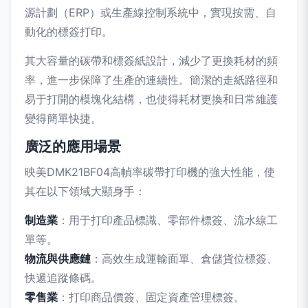
源計劃（ERP）或生產線控制系統中，實現按需、自
動化的標簽打印。
其大容量的碳帶和標簽紙設計，減少了更換耗材的頻
率，進一步保障了生產的連續性。簡潔的走紙路徑和
易于打開的模塊化結構，也使得耗材更換和日常維護
變得簡單快捷。
廣泛的應用場景
映美DMK21BF04高幀率碳帶打印機的強大性能，使
其在以下領域大顯身手：
制造業
：用于打印產品標識、零部件標簽、流水線工
單等。
物流與供應鏈
：高效生成運輸面單、倉儲貨位標簽、
快遞追蹤條碼。
零售業
：打印商品價簽、固定資產管理標簽。