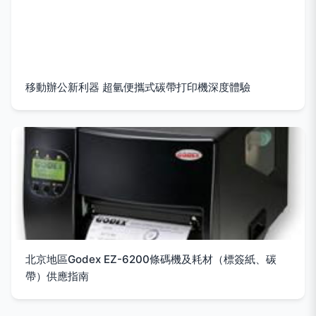
移動辦公新利器 超氫便攜式碳帶打印機深度體驗
北京地區Godex EZ-6200條碼機及耗材（標簽紙、碳
帶）供應指南