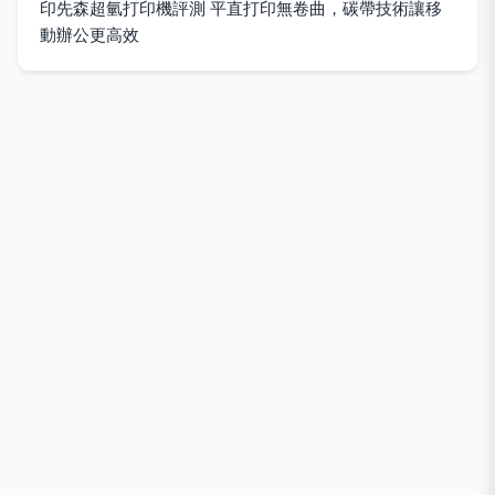
印先森超氫打印機評測 平直打印無卷曲，碳帶技術讓移
動辦公更高效