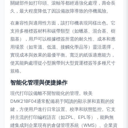
關鍵部件如打印頭、滾軸等都經過強化處理，壽命長
久，最大程度降低了因設備故障導致的停機風險。
在兼容性與適用性方面，該打印機表現同樣出色。它
支持多種標簽材料和碳帶類型（如蠟基、混合基、樹
脂基），用戶可以根據標簽所需的耐久性、成本和應
用場景（如常溫、低溫、接觸化學品等）靈活選擇，
實現成本與效果的最優平衡。寬泛的紙張適應能力，
使其能夠處理從小型腕帶到大型貨運標簽等多種尺寸
規格。
智能化管理與便捷操作
現代打印設備離不開智能化的管理。映美
DMK21BF04通常配備易于閱讀的顯示屏和直觀的按
鍵，方便用戶進行日常設置、校準和狀態監控。它支
持主流的打印編程語言（如ZPL、EPL等），能夠無
縫集成到企業現有的倉儲管理系統（WMS）、企業資